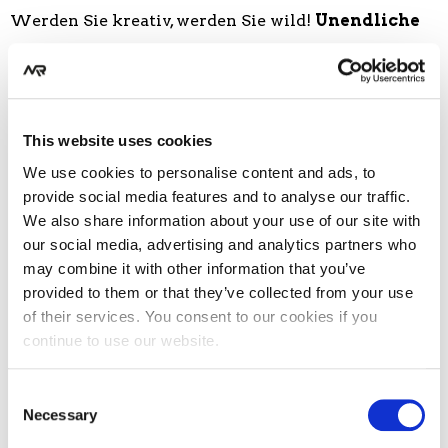
Werden Sie kreativ, werden Sie wild!
Unendliche
Gestaltungsmöglichkeiten
mit Full-Custom.
Lassen Sie sich von
unseren Designern
ein
speziell für Sie entworfenes Design
anfertigen.
This website uses cookies
Schicken Sie uns hierzu Ihre Logos und teilen uns
We use cookies to personalise content and ads, to
provide social media features and to analyse our traffic.
Ihre Farbvorstellungen und alle sonstigen
We also share information about your use of our site with
Wünsche und Ideen mit. Alles Weitere
our social media, advertising and analytics partners who
may combine it with other information that you’ve
übernehmen wir und entwickeln Ihnen ein fertiges
provided to them or that they’ve collected from your use
3D-Design.
.
of their services. You consent to our cookies if you
continue to use our website.
Beim Sublimationsdruck gibt es keine
versteckten
Consent
Kosten für das Aufdrucken von Logos, Text oder
Necessary
Selection
Bildern
. Alles ist Möglich! Ein Vorabdruck ist