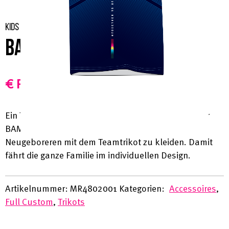
KIDS
BAMBINO JERSEY
€ Preis auf Anfrage
Ein Trikot für die Kleinsten unter den Fahrern. Unser
BAMBINO-Trikot wurde entwickelt, um auch die
Neugeboreren mit dem Teamtrikot zu kleiden. Damit
fährt die ganze Familie im individuellen Design.
Artikelnummer:
MR4802001
Kategorien:
Accessoires
,
Full Custom
,
Trikots