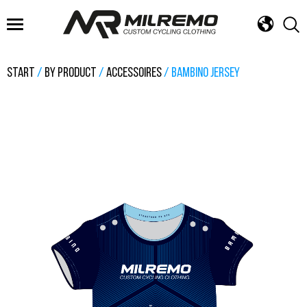
FAST DELIVERY
DESIGN SERVICE
ROAD, GRAVEL, MTB & TRI
START
/
BY PRODUCT
/
ACCESSOIRES
/ BAMBINO JERSEY